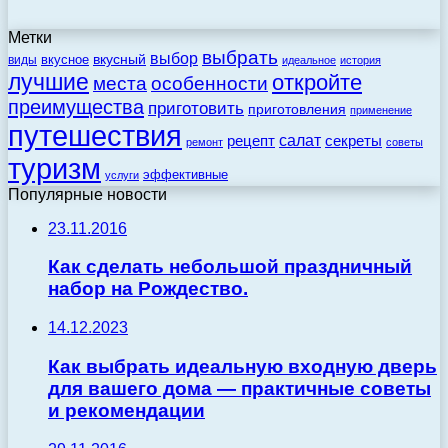
Метки
выбрать
выбор
вкусный
вкусное
виды
идеальное
история
лучшие
откройте
места
особенности
преимущества
приготовить
приготовления
применение
путешествия
салат
рецепт
секреты
ремонт
советы
туризм
эффективные
услуги
Популярные новости
23.11.2016
Как сделать небольшой праздничный
набор на Рождество.
14.12.2023
Как выбрать идеальную входную дверь
для вашего дома — практичные советы
и рекомендации