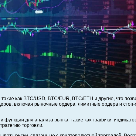
 такие как BTC/USD, BTC/EUR, BTC/ETH и другие, что поз
деров, включая рыночные ордера, лимитные ордера и стоп-
 функции для анализа рынка, такие как графики, индикато
ратегию торговли.
ывать риски, связанные с криптовалютной торговлей. Вола