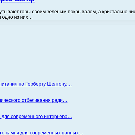
кутывают горы своим зеленым покрывалом, а кристально ч
и одно из них…
 питания по Герберту Шелтону,…
имического отбеливания ради…
я для современного интерьера…
ого камня для современных ванных…