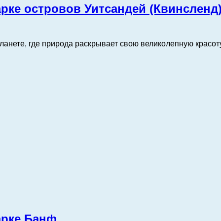
рке островов Уитсандей (Квинсленд
ланете, где природа раскрывает свою великолепную красоту
арке Банф