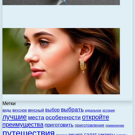
Метки
выбрать
выбор
вкусный
вкусное
виды
идеальное
история
лучшие
откройте
места
особенности
преимущества
приготовить
приготовления
применение
путешествия
салат
рецепт
секреты
ремонт
советы