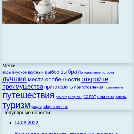
Метки
выбрать
выбор
вкусный
вкусное
виды
идеальное
история
лучшие
откройте
места
особенности
преимущества
приготовить
приготовления
применение
путешествия
салат
рецепт
секреты
ремонт
советы
туризм
эффективные
услуги
Популярные новости
14.08.2022