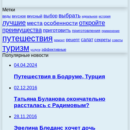
Метки
выбрать
выбор
вкусный
вкусное
виды
идеальное
история
лучшие
откройте
места
особенности
преимущества
приготовить
приготовления
применение
путешествия
салат
рецепт
секреты
ремонт
советы
туризм
эффективные
услуги
Популярные новости
04.04.2024
Путешествия в Бодруме, Турция
02.12.2016
Татьяна Буланова окончательно
рассталась с Радимовым?
28.11.2016
Эвелина Бледанс хочет дочь