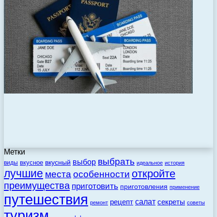
Метки
выбрать
выбор
вкусный
вкусное
виды
идеальное
история
лучшие
откройте
места
особенности
преимущества
приготовить
приготовления
применение
путешествия
салат
рецепт
секреты
ремонт
советы
туризм