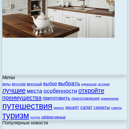
Метки
выбрать
выбор
вкусный
вкусное
виды
идеальное
история
лучшие
откройте
места
особенности
преимущества
приготовить
приготовления
применение
путешествия
салат
рецепт
секреты
ремонт
советы
туризм
эффективные
услуги
Популярные новости