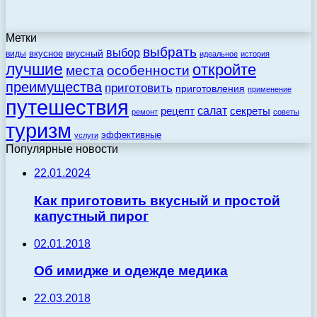
Метки
выбрать
выбор
вкусный
вкусное
виды
идеальное
история
лучшие
откройте
места
особенности
преимущества
приготовить
приготовления
применение
путешествия
салат
рецепт
секреты
ремонт
советы
туризм
эффективные
услуги
Популярные новости
22.01.2024
Как приготовить вкусный и простой
капустный пирог
02.01.2018
Об имидже и одежде медика
22.03.2018