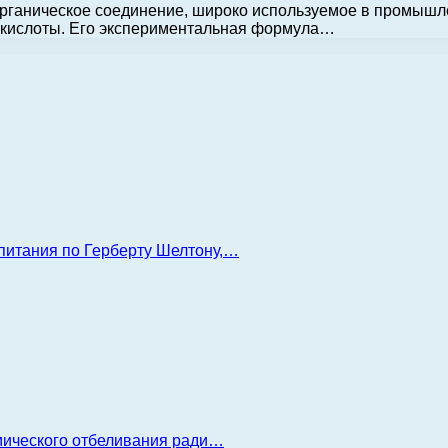
рганическое соединение, широко используемое в промышлен
й кислоты. Его экспериментальная формула…
 питания по Герберту Шелтону,…
имического отбеливания ради…