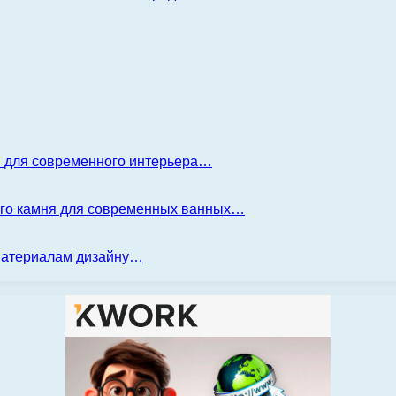
я для современного интерьера…
ого камня для современных ванных…
 материалам дизайну…