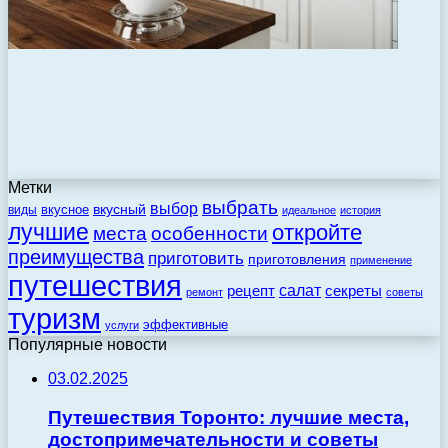
Метки
выбрать
выбор
вкусный
вкусное
виды
идеальное
история
лучшие
откройте
места
особенности
преимущества
приготовить
приготовления
применение
путешествия
салат
рецепт
секреты
ремонт
советы
туризм
эффективные
услуги
Популярные новости
03.02.2025
Путешествия Торонто: лучшие места,
достопримечательности и советы