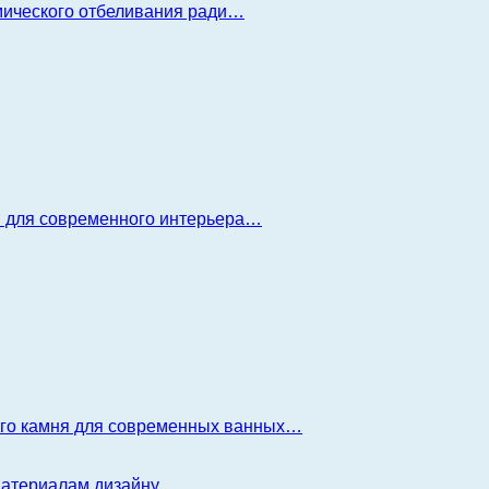
имического отбеливания ради…
я для современного интерьера…
ого камня для современных ванных…
 материалам дизайну…