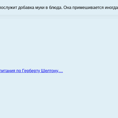
послужит добавка муки в блюда. Она примешивается иногда
 питания по Герберту Шелтону,…