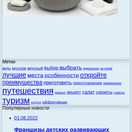
Метки
выбрать
выбор
вкусный
вкусное
виды
идеальное
история
лучшие
откройте
места
особенности
преимущества
приготовить
приготовления
применение
путешествия
салат
рецепт
секреты
ремонт
советы
туризм
эффективные
услуги
Популярные новости
01.08.2022
Франшизы детских развивающих