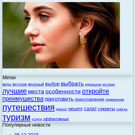
Метки
выбрать
выбор
вкусный
вкусное
виды
идеальное
история
лучшие
откройте
места
особенности
преимущества
приготовить
приготовления
применение
путешествия
салат
рецепт
секреты
ремонт
советы
туризм
эффективные
услуги
Популярные новости