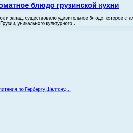
роматное блюдо грузинской кухни
ок и запад, существовало удивительное блюдо, которое ста
 Грузии, уникального культурного…
 питания по Герберту Шелтону,…