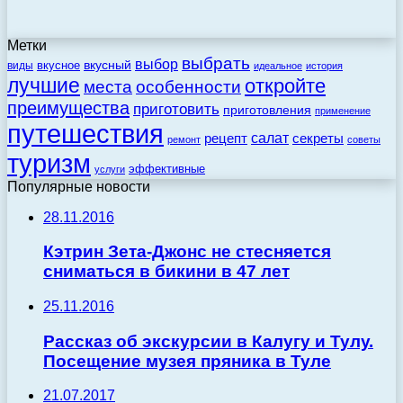
Метки
выбрать
выбор
вкусный
вкусное
виды
идеальное
история
лучшие
откройте
места
особенности
преимущества
приготовить
приготовления
применение
путешествия
салат
рецепт
секреты
ремонт
советы
туризм
эффективные
услуги
Популярные новости
28.11.2016
Кэтрин Зета-Джонс не стесняется
сниматься в бикини в 47 лет
25.11.2016
Рассказ об экскурсии в Калугу и Тулу.
Посещение музея пряника в Туле
21.07.2017