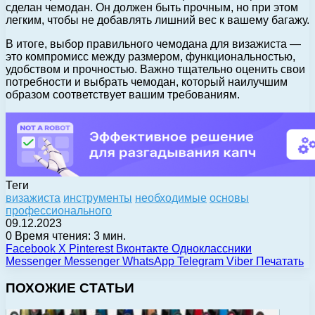
сделан чемодан. Он должен быть прочным, но при этом
легким, чтобы не добавлять лишний вес к вашему багажу.
В итоге, выбор правильного чемодана для визажиста —
это компромисс между размером, функциональностью,
удобством и прочностью. Важно тщательно оценить свои
потребности и выбрать чемодан, который наилучшим
образом соответствует вашим требованиям.
Теги
визажиста
инструменты
необходимые
основы
профессионального
09.12.2023
0
Время чтения: 3 мин.
Facebook
X
Pinterest
Вконтакте
Одноклассники
Messenger
Messenger
WhatsApp
Telegram
Viber
Печатать
ПОХОЖИЕ СТАТЬИ