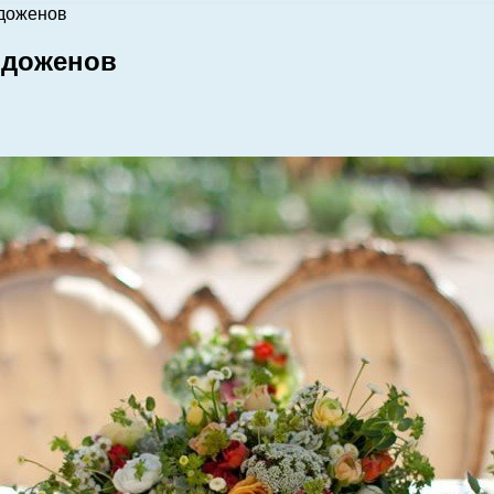
одоженов
одоженов