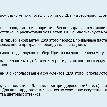
исутствие мягких постельных тонов. Для изготовления цве
ность проводимого мероприятия. Весной украшаются луков
сутствие не распустившихся цветов. Они символизируют мо
из гербер и хризантем. Для этого периода привычные пасте
зовые цвета прекрасно подойдут для праздника.
гинов, подсолнухов, гербер. Приятным дополнением могут 
вание лапника с добавлением роз и других цветов создаду
ения.
ния с использованием суккулентов. Для этого используютс
ленном стиле. Для стиля кантри (деревенский стиль) прин
ы. Для авангардного стиля возможно сочетание искусственн
тва цветовых оттенков.