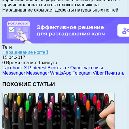
причин волноваться из-за плохого маникюра.
Наращивание скрывает дефекты натуральных ногтей.
Теги
Наращивание ногтей
15.04.2017
0
Время чтения: 1 минута
Facebook
X
Pinterest
Вконтакте
Одноклассники
Messenger
Messenger
WhatsApp
Telegram
Viber
Печатать
ПОХОЖИЕ СТАТЬИ