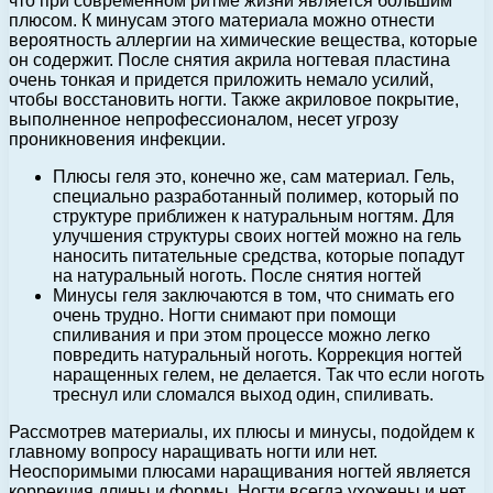
что при современном ритме жизни является большим
плюсом. К минусам этого материала можно отнести
вероятность аллергии на химические вещества, которые
он содержит. После снятия акрила ногтевая пластина
очень тонкая и придется приложить немало усилий,
чтобы восстановить ногти. Также акриловое покрытие,
выполненное непрофессионалом, несет угрозу
проникновения инфекции.
Плюсы геля это, конечно же, сам материал. Гель,
специально разработанный полимер, который по
структуре приближен к натуральным ногтям. Для
улучшения структуры своих ногтей можно на гель
наносить питательные средства, которые попадут
на натуральный ноготь. После снятия ногтей
Минусы геля заключаются в том, что снимать его
очень трудно. Ногти снимают при помощи
спиливания и при этом процессе можно легко
повредить натуральный ноготь. Коррекция ногтей
наращенных гелем, не делается. Так что если ноготь
треснул или сломался выход один, спиливать.
Рассмотрев материалы, их плюсы и минусы, подойдем к
главному вопросу наращивать ногти или нет.
Неоспоримыми плюсами наращивания ногтей является
коррекция длины и формы. Ногти всегда ухожены и нет