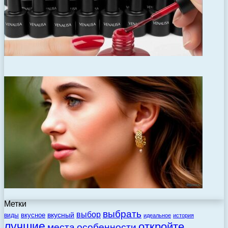
Метки
выбрать
выбор
вкусный
вкусное
виды
идеальное
история
лучшие
откройте
места
особенности