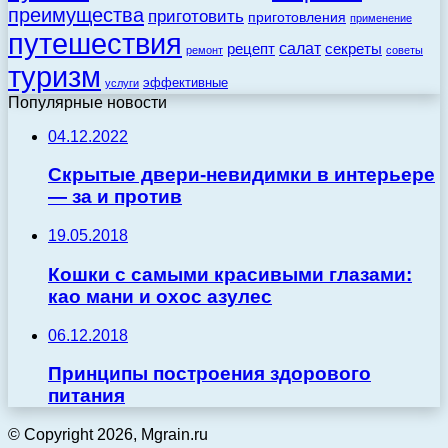
преимущества
приготовить
приготовления
применение
путешествия
салат
рецепт
секреты
ремонт
советы
туризм
эффективные
услуги
Популярные новости
04.12.2022
Скрытые двери-невидимки в интерьере
— за и против
19.05.2018
Кошки с самыми красивыми глазами:
као мани и охос азулес
06.12.2018
Принципы построения здорового
питания
© Copyright 2026, Mgrain.ru