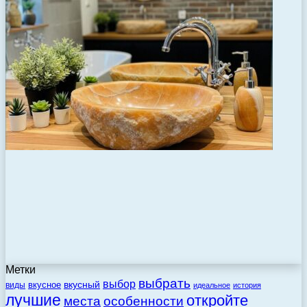
Метки
выбрать
выбор
вкусный
вкусное
виды
идеальное
история
лучшие
откройте
места
особенности