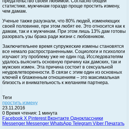
предательство своей любимой. Согласно общей
статистике, мужчинам гораздо проще простить измену,
чем дамам.
Ученые также разузнали, что 80% людей, изменяющих
своей половинке, при этом любят ее. Это относится как к
дамам, так и к мужчинам. При этом лишь 13% дам готовы
разорвать узы брака ради жизни с любовником.
Заключительнее время супружеские измены становятся
все немало распространенными. Социологи и психологи
изучают эту проблему уже не один год. Исследователям
удалось выяснить основную причину как дамских, так и
мужских измен. Эта причина состоит в сексуальной
неудовлетворенности. В связи с этим один из основных
ключей к блаженным отношениям – это максимальная
близость и внимательность к желаниям партнера.
Теги
простить измену
23.11.2016
0
Время чтения: 1 минута
Facebook
X
Pinterest
Вконтакте
Одноклассники
Messenger
Messenger
WhatsApp
Telegram
Viber
Печатать