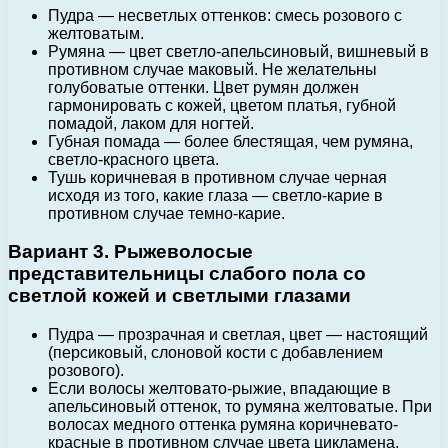
Пудра — несветлых оттенков: смесь розового с
желтоватым.
Румяна — цвет светло-апельсиновый, вишневый в
противном случае маковый. Не желательны
голубоватые оттенки. Цвет румян должен
гармонировать с кожей, цветом платья, губной
помадой, лаком для ногтей.
Губная помада — более блестящая, чем румяна,
светло-красного цвета.
Тушь коричневая в противном случае черная
исходя из того, какие глаза — светло-карие в
противном случае темно-карие.
Вариант 3. Рыжеволосые
представительницы слабого пола со
светлой кожей и светлыми глазами
Пудра — прозрачная и светлая, цвет — настоящий
(персиковый, слоновой кости с добавлением
розового).
Если волосы желтовато-рыжие, впадающие в
апельсиновый оттенок, то румяна желтоватые. При
волосах медного оттенка румяна коричневато-
красные в противном случае цвета цикламена.