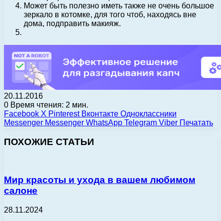
Может быть полезно иметь также не очень большое
зеркало в котомке, для того чтоб, находясь вне
дома, подправить макияж.
20.11.2016
0
Время чтения: 2 мин.
Facebook
X
Pinterest
Вконтакте
Одноклассники
Messenger
Messenger
WhatsApp
Telegram
Viber
Печатать
ПОХОЖИЕ СТАТЬИ
Мир красоты и ухода в вашем любимом
салоне
28.11.2024