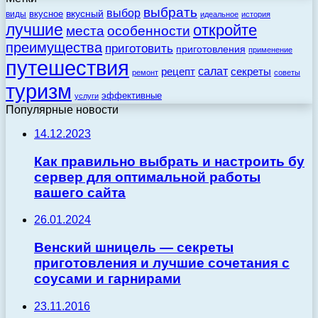
выбрать
выбор
вкусный
вкусное
виды
идеальное
история
лучшие
откройте
места
особенности
преимущества
приготовить
приготовления
применение
путешествия
салат
рецепт
секреты
ремонт
советы
туризм
эффективные
услуги
Популярные новости
14.12.2023
Как правильно выбрать и настроить бу
сервер для оптимальной работы
вашего сайта
26.01.2024
Венский шницель — секреты
приготовления и лучшие сочетания с
соусами и гарнирами
23.11.2016