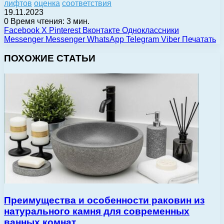
лифтов
оценка
соответствия
19.11.2023
0
Время чтения: 3 мин.
Facebook
X
Pinterest
Вконтакте
Одноклассники
Messenger
Messenger
WhatsApp
Telegram
Viber
Печатать
ПОХОЖИЕ СТАТЬИ
Преимущества и особенности раковин из
натурального камня для современных
ванных комнат