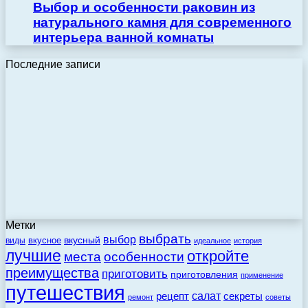
Выбор и особенности раковин из
натурального камня для современного
интерьера ванной комнаты
Последние записи
Метки
выбрать
выбор
вкусный
вкусное
виды
идеальное
история
лучшие
откройте
места
особенности
преимущества
приготовить
приготовления
применение
путешествия
салат
рецепт
секреты
ремонт
советы