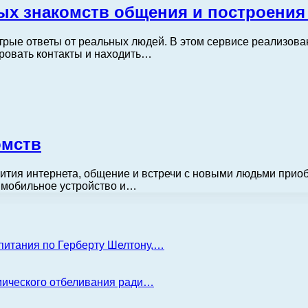
ых знакомств общения и построения
рые ответы от реальных людей. В этом сервисе реализован
ировать контакты и находить…
омств
вития интернета, общение и встречи с новыми людьми прио
й мобильное устройство и…
 питания по Герберту Шелтону,…
имического отбеливания ради…