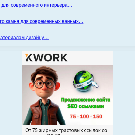
я для современного интерьера…
ого камня для современных ванных…
 материалам дизайну…