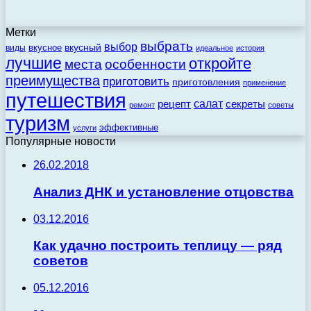
Метки
выбрать
выбор
вкусный
вкусное
виды
идеальное
история
лучшие
откройте
места
особенности
преимущества
приготовить
приготовления
применение
путешествия
салат
рецепт
секреты
ремонт
советы
туризм
эффективные
услуги
Популярные новости
26.02.2018
Анализ ДНК и установление отцовства
03.12.2016
Как удачно построить теплицу — ряд
советов
05.12.2016