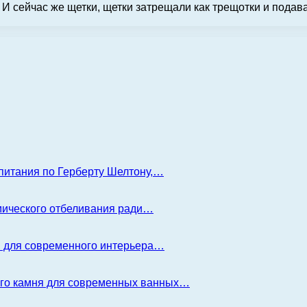
. И сейчас же щетки, щетки затрещали как трещотки и подав
 питания по Герберту Шелтону,…
имического отбеливания ради…
я для современного интерьера…
ого камня для современных ванных…