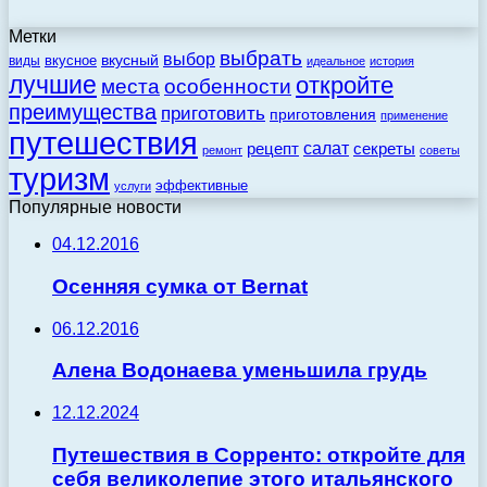
Метки
выбрать
выбор
вкусный
вкусное
виды
идеальное
история
лучшие
откройте
места
особенности
преимущества
приготовить
приготовления
применение
путешествия
салат
рецепт
секреты
ремонт
советы
туризм
эффективные
услуги
Популярные новости
04.12.2016
Осенняя сумка от Bernat
06.12.2016
Алена Водонаева уменьшила грудь
12.12.2024
Путешествия в Сорренто: откройте для
себя великолепие этого итальянского