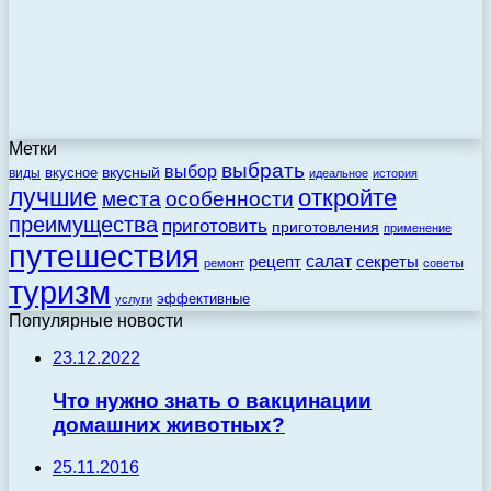
Метки
выбрать
выбор
вкусный
вкусное
виды
идеальное
история
лучшие
откройте
места
особенности
преимущества
приготовить
приготовления
применение
путешествия
салат
рецепт
секреты
ремонт
советы
туризм
эффективные
услуги
Популярные новости
23.12.2022
Что нужно знать о вакцинации
домашних животных?
25.11.2016