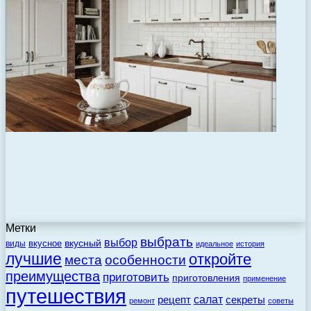
Метки
выбрать
выбор
вкусный
вкусное
виды
идеальное
история
лучшие
откройте
места
особенности
преимущества
приготовить
приготовления
применение
путешествия
салат
рецепт
секреты
ремонт
советы