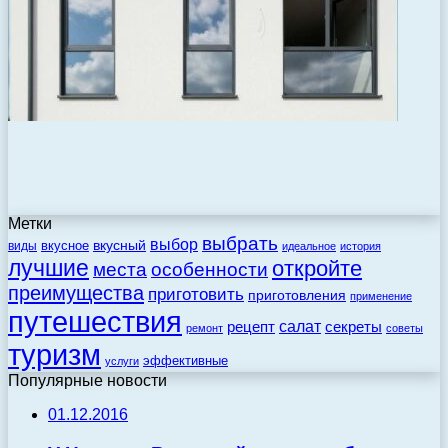
Метки
выбрать
выбор
вкусный
вкусное
виды
идеальное
история
лучшие
откройте
места
особенности
преимущества
приготовить
приготовления
применение
путешествия
салат
рецепт
секреты
ремонт
советы
туризм
эффективные
услуги
Популярные новости
01.12.2016