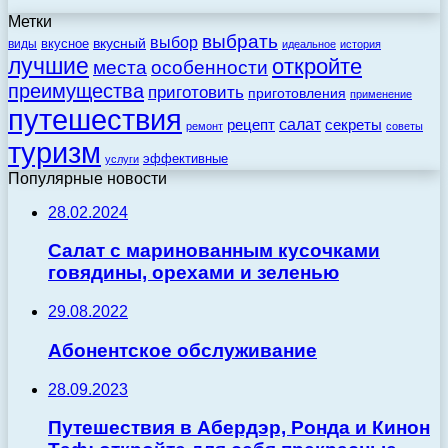
Метки
выбрать
выбор
вкусный
вкусное
виды
идеальное
история
лучшие
откройте
места
особенности
преимущества
приготовить
приготовления
применение
путешествия
салат
рецепт
секреты
ремонт
советы
туризм
эффективные
услуги
Популярные новости
28.02.2024
Салат с маринованным кусочками
говядины, орехами и зеленью
29.08.2022
Абонентское обслуживание
28.09.2023
Путешествия в Абердэр, Ронда и Кинон