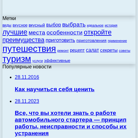
Метки
выбрать
выбор
вкусный
вкусное
виды
идеальное
история
лучшие
откройте
места
особенности
преимущества
приготовить
приготовления
применение
путешествия
салат
рецепт
секреты
ремонт
советы
туризм
эффективные
услуги
Популярные новости
28.11.2016
Как научиться себя ценить
28.11.2023
Все, что вы хотели знать о работе
автомобильного стартера — принцип
работы, неисправности и способы их
устранения