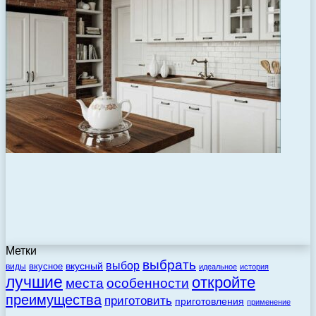
Метки
выбрать
выбор
вкусный
вкусное
виды
идеальное
история
лучшие
откройте
места
особенности
преимущества
приготовить
приготовления
применение