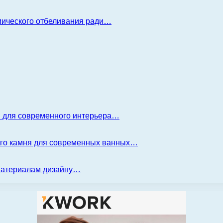
имического отбеливания ради…
я для современного интерьера…
ого камня для современных ванных…
 материалам дизайну…