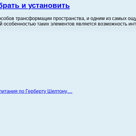
брать и установить
собов трансформации пространства, и одним из самых ощ
й особенностью таких элементов является возможность ин
 питания по Герберту Шелтону,…