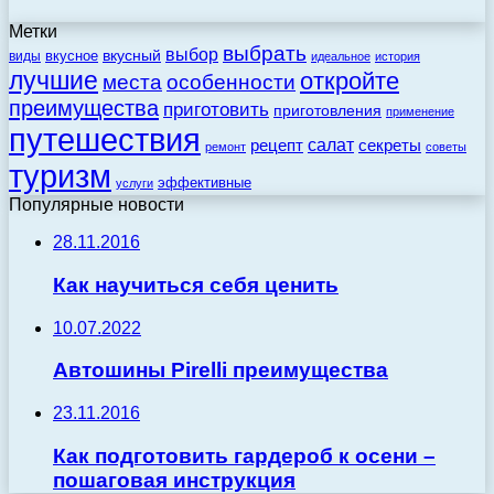
Метки
выбрать
выбор
вкусный
вкусное
виды
идеальное
история
лучшие
откройте
места
особенности
преимущества
приготовить
приготовления
применение
путешествия
салат
рецепт
секреты
ремонт
советы
туризм
эффективные
услуги
Популярные новости
28.11.2016
Как научиться себя ценить
10.07.2022
Автошины Pirelli преимущества
23.11.2016
Как подготовить гардероб к осени –
пошаговая инструкция