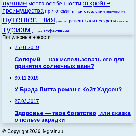
лучшие
откройте
места
особенности
преимущества
приготовить
приготовления
применение
путешествия
салат
рецепт
секреты
ремонт
советы
туризм
эффективные
услуги
Популярные новости
25.01.2019
Солярий — как использовать его для
принятия солнечных ванн?
30.11.2016
У Брэда Питта роман с Кейт Хадсон?
27.03.2017
Здоровье — твое богатство, или сказка
о пользе зарядки
© Copyright 2026, Mgrain.ru