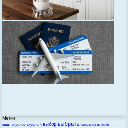
Метки
выбрать
выбор
вкусный
вкусное
виды
идеальное
история