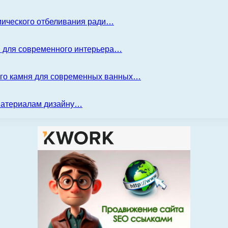
имического отбеливания ради…
я для современного интерьера…
ого камня для современных ванных…
 материалам дизайну…