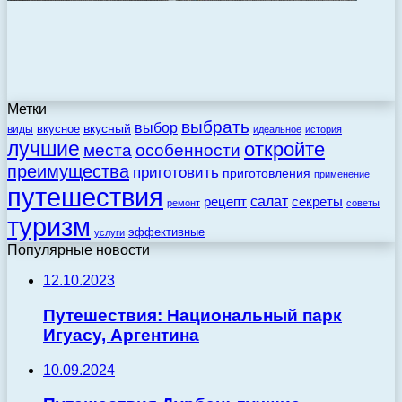
Метки
выбрать
выбор
вкусный
вкусное
виды
идеальное
история
лучшие
откройте
места
особенности
преимущества
приготовить
приготовления
применение
путешествия
салат
рецепт
секреты
ремонт
советы
туризм
эффективные
услуги
Популярные новости
12.10.2023
Путешествия: Национальный парк
Игуасу, Аргентина
10.09.2024