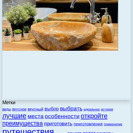
Метки
выбрать
выбор
вкусный
вкусное
виды
идеальное
история
лучшие
откройте
места
особенности
преимущества
приготовить
приготовления
применение
путешествия