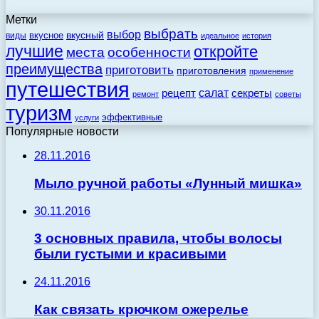
Метки
выбрать
выбор
вкусный
вкусное
виды
идеальное
история
лучшие
откройте
места
особенности
преимущества
приготовить
приготовления
применение
путешествия
салат
рецепт
секреты
ремонт
советы
туризм
эффективные
услуги
Популярные новости
28.11.2016
Мыло ручной работы «Лунный мишка»
30.11.2016
3 основных правила, чтобы волосы
были густыми и красивыми
24.11.2016
Как связать крючком ожерелье