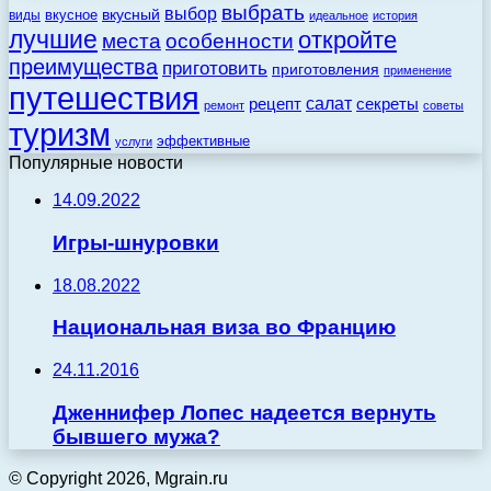
выбрать
выбор
вкусный
вкусное
виды
идеальное
история
лучшие
откройте
места
особенности
преимущества
приготовить
приготовления
применение
путешествия
салат
рецепт
секреты
ремонт
советы
туризм
эффективные
услуги
Популярные новости
14.09.2022
Игры-шнуровки
18.08.2022
Национальная виза во Францию
24.11.2016
Дженнифер Лопес надеется вернуть
бывшего мужа?
© Copyright 2026, Mgrain.ru