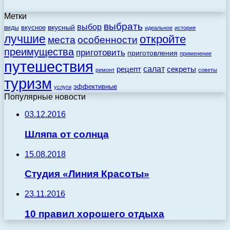
Метки
выбрать
выбор
вкусный
вкусное
виды
идеальное
история
лучшие
откройте
места
особенности
преимущества
приготовить
приготовления
применение
путешествия
салат
рецепт
секреты
ремонт
советы
туризм
эффективные
услуги
Популярные новости
03.12.2016
Шляпа от солнца
15.08.2018
Студия «Линия Красоты»
23.11.2016
10 правил хорошего отдыха