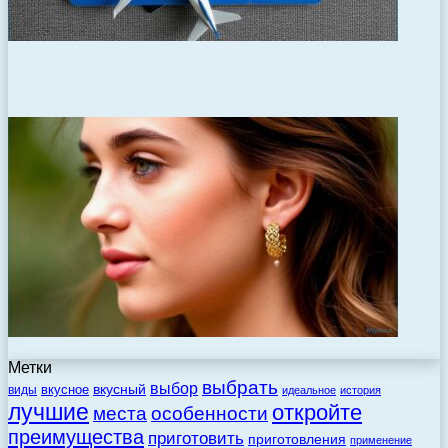
Метки
выбрать
выбор
вкусный
вкусное
виды
идеальное
история
лучшие
откройте
места
особенности
преимущества
приготовить
приготовления
применение