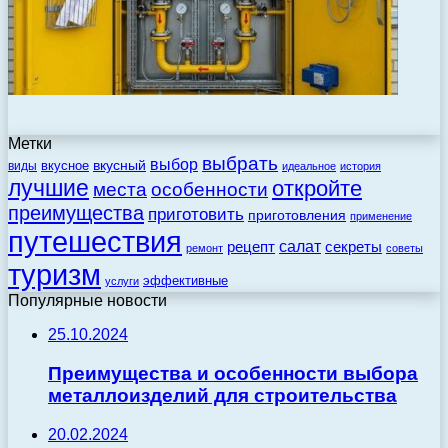
Метки
выбрать
выбор
вкусный
вкусное
виды
идеальное
история
лучшие
откройте
места
особенности
преимущества
приготовить
приготовления
применение
путешествия
салат
рецепт
секреты
ремонт
советы
туризм
эффективные
услуги
Популярные новости
25.10.2024
Преимущества и особенности выбора
металлоизделий для строительства
20.02.2024