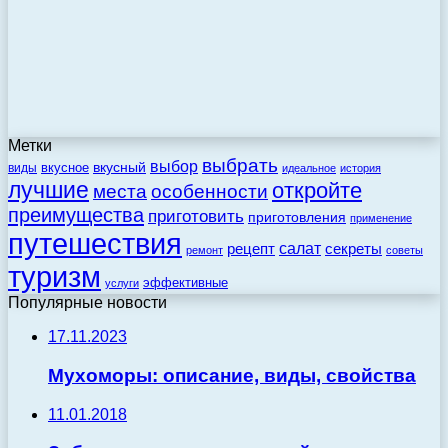
Метки
выбрать
выбор
вкусный
вкусное
виды
идеальное
история
лучшие
откройте
места
особенности
преимущества
приготовить
приготовления
применение
путешествия
салат
рецепт
секреты
ремонт
советы
туризм
эффективные
услуги
Популярные новости
17.11.2023
Мухоморы: описание, виды, свойства
11.01.2018