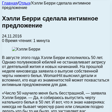
Главная
/
Отдых
/
Хэлли Берри сделала интимное
предложение
Хэлли Берри сделала интимное
предложение
24.11.2016
0
Время чтения: 1 минута
В августе этого года Хэлли Берри исполнилось 50 лет.
Однако полувековой юбилей не останавливает актрису
от деятельной жития и новых начинаний.
На прошлой
неделе кинозвезда заявила о выпуске собственной
черты нижнего белья. WomanHit выяснил детали и
вспомнил, кто еще из знаменитостей может похвастаться
интимным предложением для дам.
«Число 50 научило меня быть бесстрашной, — заявила
Хэлли Берри. — Да, я собираюсь выпустить черту
нательного белья в 50 лет. И вот, что я знаю наверняка:
никогда не бывает чересчур рано или слишком поздно
делать что бы то ни было, что заставляет вас