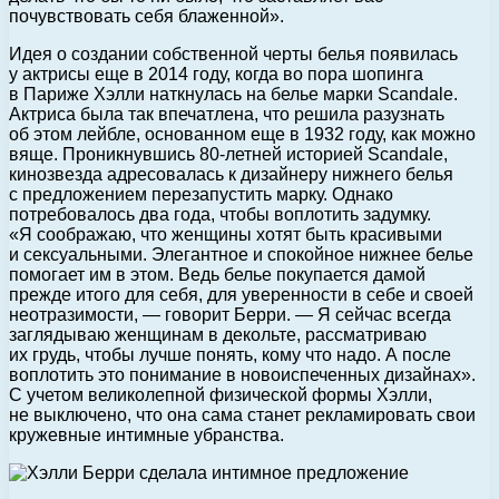
почувствовать себя блаженной».
Идея о создании собственной черты белья появилась
у актрисы еще в 2014 году, когда во пора шопинга
в Париже Хэлли наткнулась на белье марки Scandale.
Актриса была так впечатлена, что решила разузнать
об этом лейбле, основанном еще в 1932 году, как можно
вяще. Проникнувшись 80-летней историей Scandale,
кинозвезда адресовалась к дизайнеру нижнего белья
с предложением перезапустить марку. Однако
потребовалось два года, чтобы воплотить задумку.
«Я соображаю, что женщины хотят быть красивыми
и сексуальными. Элегантное и спокойное нижнее белье
помогает им в этом. Ведь белье покупается дамой
прежде итого для себя, для уверенности в себе и своей
неотразимости, — говорит Берри. — Я сейчас всегда
заглядываю женщинам в декольте, рассматриваю
их грудь, чтобы лучше понять, кому что надо. А после
воплотить это понимание в новоиспеченных дизайнах».
С учетом великолепной физической формы Хэлли,
не выключено, что она сама станет рекламировать свои
кружевные интимные убранства.