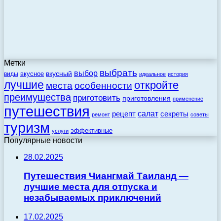
Метки
выбрать
выбор
вкусный
вкусное
виды
идеальное
история
лучшие
откройте
места
особенности
преимущества
приготовить
приготовления
применение
путешествия
салат
рецепт
секреты
ремонт
советы
туризм
эффективные
услуги
Популярные новости
28.02.2025
Путешествия Чиангмай Таиланд —
лучшие места для отпуска и
незабываемых приключений
17.02.2025