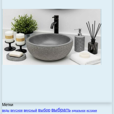
Метки
выбрать
выбор
вкусный
вкусное
виды
идеальное
история