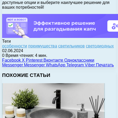
доступные опции и выберите наилучшее решение для
ваших потребностей!
Теги
особенности
преимущества
светильников
светодиодных
02.06.2024
0
Время чтения: 4 мин.
Facebook
X
Pinterest
Вконтакте
Одноклассники
Messenger
Messenger
WhatsApp
Telegram
Viber
Печатать
ПОХОЖИЕ СТАТЬИ