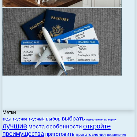
Метки
выбрать
выбор
вкусный
вкусное
виды
идеальное
история
лучшие
откройте
места
особенности
преимущества
приготовить
приготовления
применение