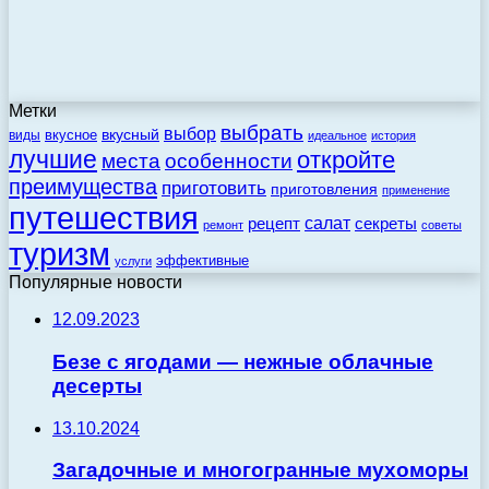
Метки
выбрать
выбор
вкусный
вкусное
виды
идеальное
история
лучшие
откройте
места
особенности
преимущества
приготовить
приготовления
применение
путешествия
салат
рецепт
секреты
ремонт
советы
туризм
эффективные
услуги
Популярные новости
12.09.2023
Безе с ягодами — нежные облачные
десерты
13.10.2024
Загадочные и многогранные мухоморы