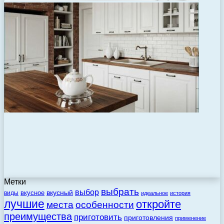
Метки
выбрать
выбор
вкусный
вкусное
виды
идеальное
история
лучшие
откройте
места
особенности
преимущества
приготовить
приготовления
применение