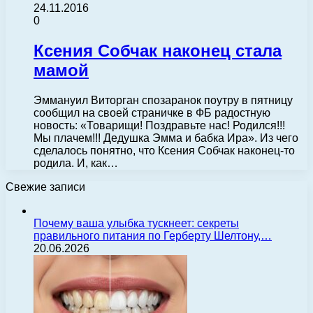
24.11.2016
0
Ксения Собчак наконец стала
мамой
Эммануил Виторган спозаранок поутру в пятницу
сообщил на своей страничке в ФБ радостную
новость: «Товарищи! Поздравьте нас! Родился!!!
Мы плачем!!! Дедушка Эмма и бабка Ира». Из чего
сделалось понятно, что Ксения Собчак наконец-то
родила. И, как…
Свежие записи
Почему ваша улыбка тускнеет: секреты
правильного питания по Герберту Шелтону,…
20.06.2026