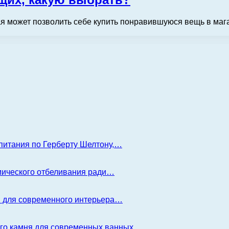
я может позволить себе купить понравившуюся вещь в магаз
 питания по Герберту Шелтону,…
имического отбеливания ради…
я для современного интерьера…
ого камня для современных ванных…